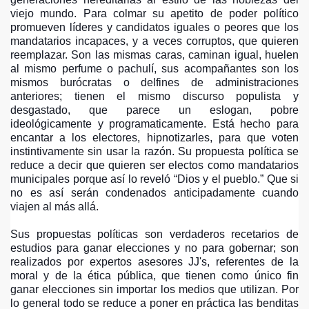
EJO SOMOS LOS HACEDORES DEL CAMBIO EN FUNZA
viejo mundo. Para colmar su apetito de poder político
promueven líderes y candidatos iguales o peores que los
mandatarios incapaces, y a veces corruptos, que quieren
ADORES DE FOROS CON CANDIDATOS A LA ALCALDIA E
reemplazar. Son las mismas caras, caminan igual, huelen
al mismo perfume o pachulí, sus acompañantes son los
RAL
mismos burócratas o delfines de administraciones
anteriores; tienen el mismo discurso populista y
 AL CONCEJO CARLOS CRISPIN
desgastado, que parece un eslogan, pobre
ideológicamente y programaticamente. Está hecho para
ONAL DE LOS DD HH
encantar a los electores, hipnotizarles, para que voten
instintivamente sin usar la razón. Su propuesta política se
VOTO EN BLANCO ES UN CANDIDATO A LA ALCALDIA
reduce a decir que quieren ser electos como mandatarios
municipales porque así lo reveló “Dios y el pueblo.” Que si
NE Y HUESO A LA ALCALDIA LUCHA CONTRA LA CORRU
no es así serán condenados anticipadamente cuando
viajen al más allá.
NE Y HUESO A LA ALCALDIA LUCHA CONTRA LA CORR
Sus propuestas políticas son verdaderos recetarios de
CALDIA DE FUNZA
estudios para ganar elecciones y no para gobernar; son
realizados por expertos asesores JJ's, referentes de la
RA ELEGIR BIEN POR EL POLO 3 AL CONCEJO DE FUNZ
moral y de la ética pública, que tienen como único fin
ganar elecciones sin importar los medios que utilizan. Por
lo general todo se reduce a poner en práctica las benditas
RON VOTOS AL POLO DEMOCRATICO ALTERNATIVO PARA