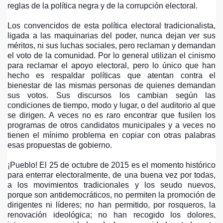
reglas de la política negra y de la corrupción electoral.
UN PERIODISTA LOCAL SOBRE EL POLO DEMOCRATICO A
Los convencidos de esta política electoral tradicionalista,
ligada a las maquinarias del poder, nunca dejan ver sus
EACION DE UNA NUEVA ALTERNATIVA POLITICA
méritos, ni sus luchas sociales, pero reclaman y demandan
el voto de la comunidad. Por lo general utilizan el cinismo
OGERA NI AYUDARA A RECOLECTAR FIRMAS PARA SERG
para reclamar el apoyo electoral, pero lo único que han
hecho es respaldar políticas que atentan contra el
bienestar de las mismas personas de quienes demandan
sus votos. Sus discursos los cambian según las
condiciones de tiempo, modo y lugar, o del auditorio al que
se dirigen. A veces no es raro encontrar que fusilen los
programas de otros candidatos municipales y a veces no
tienen el mínimo problema en copiar con otras palabras
esas propuestas de gobierno.
¡Pueblo! El 25 de octubre de 2015 es el momento histórico
para enterrar electoralmente, de una buena vez por todas,
a los movimientos tradicionales y los seudo nuevos,
porque son antidemocráticos, no permiten la promoción de
dirigentes ni líderes; no han permitido, por rosqueros, la
renovación ideológica; no han recogido los dolores,