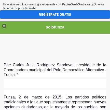
Este sitio web fue creado gratuitamente con
PaginaWebGratis.es
. ¿Quieres
tener tu propio sitio web?
REGÍSTRATE GRATIS
polofunza
URA DEL TEMA PEAJES RIO BOGOTA Y LA TEBAIDA
Por: Carlos Julio Rodríguez Sandoval, presidente de la
LOS HUMEDALES
Coordinadora municipal del Polo Democrático Alternativo -
Funza. *
PUBLICA SITUACION ACTUAL SOCIAL Y POLITICA DEL MU
ADORES Y TRABAJADORAS DE FLORES
Funza, 2 de marzo de 2015. Los partidos políticos
AR LAS MAQUINARIAS POLITICAS
tradicionales o los que supuestamente representan nuevas
opciones ciudadanas, en la mayoría de los pueblos, son
CADO DEL PDA FUNZA POR DIA DE LA MUJER