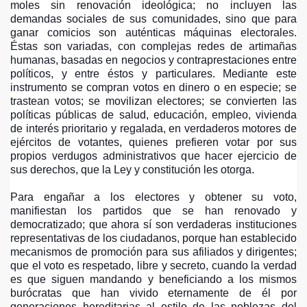
moles sin renovación ideológica; no incluyen las
demandas sociales de sus comunidades, sino que para
ERANIA DEL PUEBLO VENEZOLANO
ganar comicios son auténticas máquinas electorales.
Éstas son variadas, con complejas redes de artimañas
EL AGUA
humanas, basadas en negocios y contraprestaciones entre
políticos, y entre éstos y particulares. Mediante este
R MUERTE DE CARLOS GAVIRIA
instrumento se compran votos en dinero o en especie; se
trastean votos; se movilizan electores; se convierten las
políticas públicas de salud, educación, empleo, vivienda
ULTADOS DE LA CONSULTA DEL POLO DEMOCRATICO A
de interés prioritario y regalada, en verdaderos motores de
ejércitos de votantes, quienes prefieren votar por sus
propios verdugos administrativos que hacer ejercicio de
sus derechos, que la Ley y constitución les otorga.
OS DOCENTES DEL MUNICIPIO
Para engañar a los electores y obtener su voto,
VOR DEL DEBIDO PROCESO PARA JOVENES DETENIDOS E
manifiestan los partidos que se han renovado y
democratizado; que ahora sí son verdaderas instituciones
TIVA DE GOBIERNO
representativas de los ciudadanos, porque han establecido
mecanismos de promoción para sus afiliados y dirigentes;
L DE NEGOCIAR
que el voto es respetado, libre y secreto, cuando la verdad
es que siguen mandando y beneficiando a los mismos
ZA
burócratas que han vivido eternamente de él por
generaciones hereditarias al estilo de las noblezas del