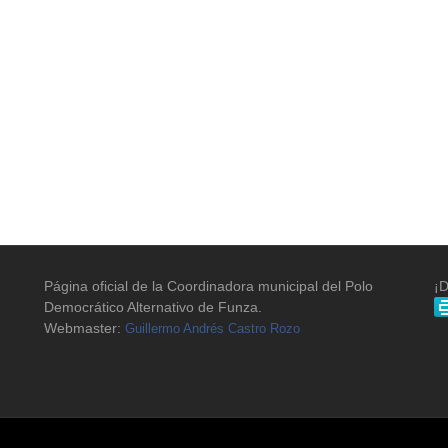
Página oficial de la Coordinadora municipal del Polo
¡D
Democrático Alternativo de Funza.
Webmaster:
Guillermo Andrés Castro Rozo