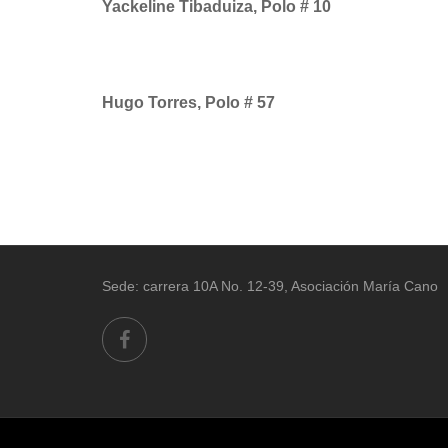
Yackeline Tibaduiza, Polo # 10
Hugo Torres, Polo # 57
Sede: carrera 10A No. 12-39, Asociación María Cano