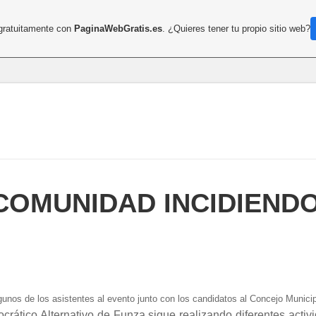
 gratuitamente con
PaginaWebGratis.es
. ¿Quieres tener tu propio sitio web?
COMUNIDAD INCIDIEND
lgunos de los asistentes al evento junto con los candidatos al Concejo Munici
ático Alternativo de Funza sigue realizando diferentes activi